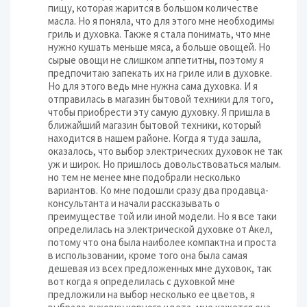
пищу, которая жарится в большом количестве
масла. Но я поняла, что для этого мне необходимы
гриль и духовка. Также я стала понимать, что мне
нужно кушать меньше мяса, а больше овощей. Но
сырые овощи не слишком аппетитны, поэтому я
предпочитаю запекать их на гриле или в духовке.
Но для этого ведь мне нужна сама духовка. И я
отправилась в магазин бытовой техники для того,
чтобы приобрести эту самую духовку. Я пришла в
ближайший магазин бытовой техники, который
находится в нашем районе. Когда я туда зашла,
оказалось, что выбор электрических духовок не так
уж и широк. Но пришлось довольствоваться малым.
но тем не менее мне подобрали несколько
вариантов. Ко мне подошли сразу два продавца-
консультанта и начали рассказывать о
преимуществе той или иной модели. Но я все таки
определилась на электрической духовке от Акел,
потому что она была наиболее компактна и проста
в использовании, кроме того она была самая
дешевая из всех предложенных мне духовок, так
вот когда я определилась с духовкой мне
предложили на выбор несколько ее цветов, я