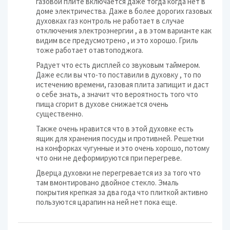
газовой плите включается даже тогда когда нет в
доме электричества. Даже в более дорогих газовых
духовках газ контроль не работает в случае
отключения электроэнергии , а в этом варианте как
видим все предусмотрено , и это хорошо. Гриль
тоже работает отавтоподжога.
Радует что есть дисплей со звуковым таймером.
Даже если вы что-то поставили в духовку , то по
истечению времени, газовая плита запищит и даст
о себе знать, а значит что вероятность того что
пища сгорит в духове снижается очень
существенно.
Также очень нравится что в этой духовке есть
ящик для хранения посуды и противней. Решетки
на конфорках чугунные и это очень хорошо, потому
что они не деформируются при перегреве.
Дверца духовки не перегревается из за того что
там вмонтировано двойное стекло. Эмаль
покрытия крепкая за два года что плиткой активно
пользуются царапин на ней нет пока еще.