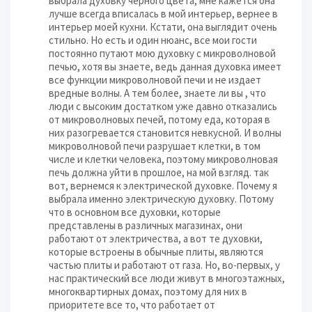
выбрала духовку черного цвета, мне кажется она
лучше всегда вписалась в мой интерьер, вернее в
интерьер моей кухни. Кстати, она выглядит очень
стильно. Но есть и один нюанс, все мои гости
постоянно путают мою духовку с микроволновой
печью, хотя вы знаете, ведь данная духовка имеет
все функции микроволновой печи и не издает
вредные волны. А тем более, знаете ли вы , что
люди с высоким достатком уже давно отказались
от микроволновых печей, потому еда, которая в
них разогревается становится невкусной. И волны
микроволновой печи разрушает клетки, в том
числе и клетки человека, поэтому микроволновая
печь должна уйти в прошлое, на мой взгляд. так
вот, вернемся к электрической духовке. Почему я
выбрала именно электрическую духовку. Потому
что в основном все духовки, которые
представлены в различных магазинах, они
работают от электричества, а вот те духовки,
которые встроены в обычные плиты, являются
частью плиты и работают от газа. Но, во-первых, у
нас практический все люди живут в многоэтажных,
многоквартирных домах, поэтому для них в
приоритете все то, что работает от