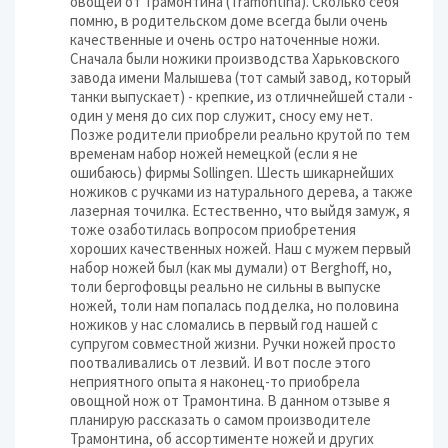
овощей от Трамонтина (Tramontina). Сколько себя
помню, в родительском доме всегда были очень
качественные и очень остро наточенные ножи.
Сначала были ножики производства Харьковского
завода имени Малышева (тот самый завод, который
танки выпускает) - крепкие, из отличнейшей стали -
один у меня до сих пор служит, сносу ему нет.
Позже родители приобрели реально крутой по тем
временам набор ножей немецкой (если я не
ошибаюсь) фирмы Sollingen. Шесть шикарнейших
ножиков с ручками из натурального дерева, а также
лазерная точилка. Естественно, что выйдя замуж, я
тоже озаботилась вопросом приобретения
хороших качественных ножей. Наш с мужем первый
набор ножей был (как мы думали) от Berghoff, но,
толи бергофовцы реально не сильны в выпуске
ножей, толи нам попалась подделка, но половина
ножиков у нас сломались в первый год нашей с
супругом совместной жизни. Ручки ножей просто
поотваливались от лезвий. И вот после этого
неприятного опыта я наконец-то приобрела
овощной нож от Трамонтина. В данном отзыве я
планирую рассказать о самом производителе
Трамонтина, об ассортименте ножей и других