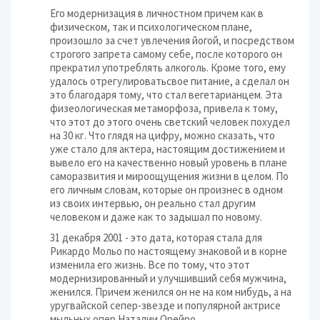
Его модернизация в личностном причем как в
физическом, так и психологическом плане,
произошло за счет увлечения йогой, и посредством
строгого запрета самому себе, после которого он
прекратил употреблять алкоголь. Кроме того, ему
удалось отрегулироватьсвое питание, а сделал он
это благодаря тому, что стал вегетарианцем. Эта
физеологическая метаморфоза, привела к тому,
что этот до этого очень светский человек похудел
на 30 кг. Что глядя на цифру, можно сказать, что
уже стало для актера, настоящим достижением и
вывело его на качественно новый уровень в плане
саморазвития и мироощущения жизни в целом. По
его личным словам, которые он произнес в одном
из своих интервью, он реально стал другим
человеком и даже как то задышал по новому.
31 декабря 2001 - это дата, которая стала для
Рикардо Мольо по настоящему знаковой и в корне
изменила его жизнь. Все по тому, что этот
модернизированный и улучшивший себя мужчина,
женился. Причем женился он не на ком нибудь, а на
уругвайской сепер-звезде и популярной актрисе
мыльных опер Наталии Орейро.