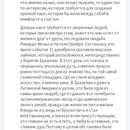
что именно на них, они почувствовали, то единство
по интересам, которое требуется для создания
крепкой паре, которая бы жила между собой в
комфорте и счастье.
Дальше как и требуется от уверенных людей,
которые при всем при этом, знают что они хотят от
жизни и друг от друга, последовала свадьба
Рикардо Мольо и Натали Орейро. Состоялась это
яркое событие 31 декабря на кросивом морском
лайнере, который расположился, непосредственно
у берегов Бразилии. В этот день состоялась и
свершилась эпохальная дата, а именно прошло
ровно пол года со дня их знакомства, на той самой
съемочной площадке, где их слило воедино
искусство, а именно кино. В Бразилии и даже в
Латинской Америке в целом, это была одна из
самых ярких свадеб, где отдыхало все селебрити
латиноамериканских звезд и где шампанское
лилось рекой, правда сам жених не пил и мясные
блюда не ел, ведь он бросил пить и стал
вегетарианцем, а показал всем присутствующим,
что главное не есть и пить, а любить и главное, это
слияние душ.Поэтому в целом обстановка была