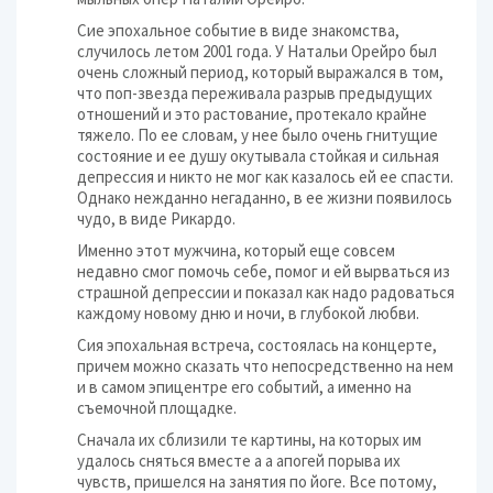
Сие эпохальное событие в виде знакомства,
случилось летом 2001 года. У Натальи Орейро был
очень сложный период, который выражался в том,
что поп-звезда переживала разрыв предыдущих
отношений и это растование, протекало крайне
тяжело. По ее словам, у нее было очень гнитущие
состояние и ее душу окутывала стойкая и сильная
депрессия и никто не мог как казалось ей ее спасти.
Однако нежданно негаданно, в ее жизни появилось
чудо, в виде Рикардо.
Именно этот мужчина, который еще совсем
недавно смог помочь себе, помог и ей вырваться из
страшной депрессии и показал как надо радоваться
каждому новому дню и ночи, в глубокой любви.
Сия эпохальная встреча, состоялась на концерте,
причем можно сказать что непосредственно на нем
и в самом эпицентре его событий, а именно на
съемочной площадке.
Сначала их сблизили те картины, на которых им
удалось сняться вместе а а апогей порыва их
чувств, пришелся на занятия по йоге. Все потому,