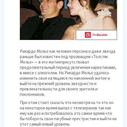
Рикардо Мольо как человек персона и даже звезда
раньше был известен под прозвищем «Толстяк
Мольо» — в его житиеприсутствовал
продолжительный период увлечения наркотиками,
в миксе с алкоголем. Но Рикардо Мольо удалось
изменить свое катящаясе по наклонной житие и
выйти на прежний уровень звездности и
превлекательности для своего зрителя и
поклонников.
При этом стоит сказать что несмотря на то что он
на некоторое время выпал с телеэкранов так как
ему как раз и потребовалось это самое время что
бы побороть свои пагубные престрастия и выйти на
этот самый новый уровень.