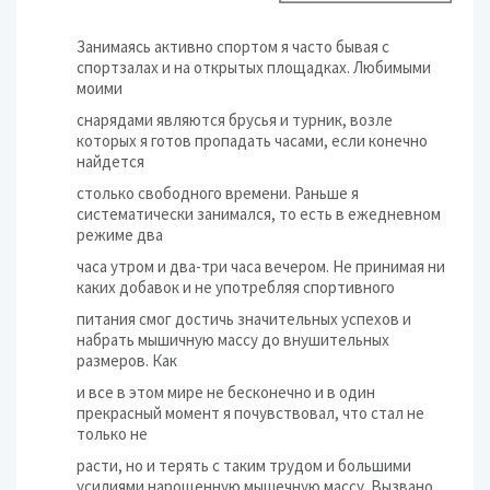
Занимаясь активно спортом я часто бывая с
спортзалах и на открытых площадках. Любимыми
моими
снарядами являются брусья и турник, возле
которых я готов пропадать часами, если конечно
найдется
столько свободного времени. Раньше я
систематически занимался, то есть в ежедневном
режиме два
часа утром и два-три часа вечером. Не принимая ни
каких добавок и не употребляя спортивного
питания смог достичь значительных успехов и
набрать мышичную массу до внушительных
размеров. Как
и все в этом мире не бесконечно и в один
прекрасный момент я почувствовал, что стал не
только не
расти, но и терять с таким трудом и большими
усилиями нарощенную мышечную массу. Вызвано