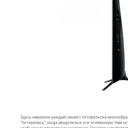
Здесь наверное каждый сможет потеряться в многообрази
"потерялись", когда увидели все эти телевизоры. Нам хот
чтобы все выгладило как настоящее. Поэтому нам прод