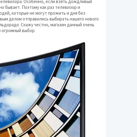
Видео
телевизора. Особенно, если взять дождливый
чно бывает. Поэтому как раз телевизор и
Канцелярские издел
людей, которые не могут прожить и дня без
рвым делом отправились выбирать нашего нового
Кронштейны
льдорадо. Скажу честно, магазин данный очень
и огромный выбор.
Медицинское обору
Музыкальные инстр
Оборудование для 
Офисная техника
Портативная аудиот
Промышленное обор
Разное (техника)
Средства связи