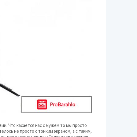
и. Что касается нас с мужем то мы просто
елось не просто с тонким экраном, а с таким,
авец предложил новинку Телевизор samsung