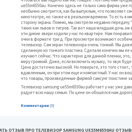
ue55m6550au. Конечно здесь не только сама фирма уже го
необычно смотрится, как бы выпуклым, что позволяет см
кинотеатре, но также и в реальном времени. То есть я им
сторону экрана. Помню, мы смотрели недавно передачу "
таких как львов и тигров. Так вот наша младшая дочь аж 
эти дикие звери ходили у нас по квартире. Нам понрави
очки в формате три д. При просмотре возникают особен
телевизор. Сам экран телевизора очень тонкий. Мы даже
сделанную из тонкого пластика. Сделали конечно мы ее 
изучают сейчас. Что характерно для данной пленки, это, 
меру громкий. Даже, если включить музыку, то звук буд
Цена достаточно высокой. Но поверьте, это того стоит, 
вдавленным, он при этом еще и компактный. У нас он во
что товары, произведенные фирмой самсунг поистине з
Телевизор samsung ue55m6550au работает у нас уже давн
радует всю нашу семью. По цене он обошёлся нам дорого
Комментарии
(0)
АТЬ ОТЗЫВ ПРО ТЕЛЕВИЗОР SAMSUNG UE55M6550AU ОТЗЫ