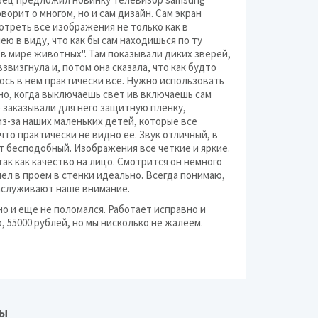
ворит о многом, но и сам дизайн. Сам экран
отреть все изображения не только как в
ею в виду, что как бы сам находишься по ту
в мире животных". Там показывали диких зверей,
взвизгнула и, потом она сказала, что как будто
лось в нем практически все. Нужно использовать
но, когда выключаешь свет ив включаешь сам
 заказывали для него защитную пленку,
из-за наших маленьких детей, которые все
что практически не видно ее. Звук отличный, в
ет бесподобный. Изображения все четкие и яркие.
так как качество на лицо. Смотрится он немного
шел в проем в стенки идеально. Всегда понимаю,
аслуживают наше внимание.
о и еще не поломался. Работает исправно и
, 55000 рублей, но мы нисколько не жалеем.
ВЫ