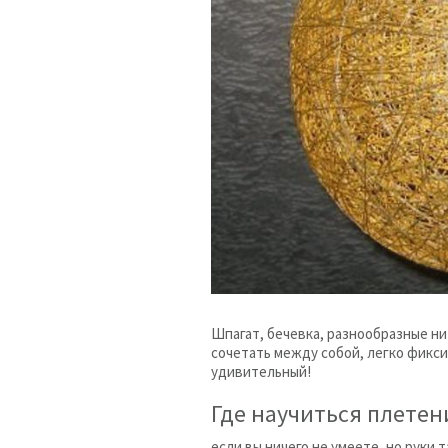
Шпагат, бечевка, разнообразные ни
сочетать между собой, легко фикси
удивительный!
Где научиться плете
если вы ничего не умеете, но руки т