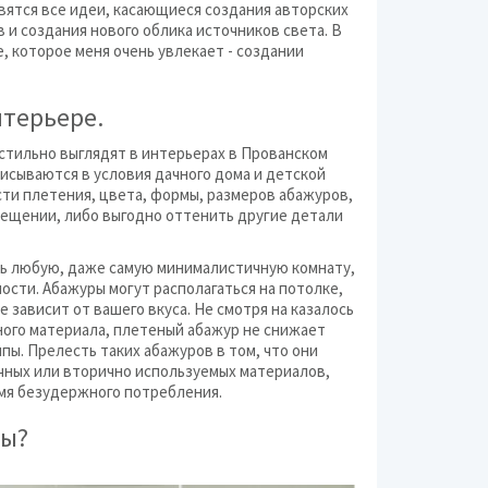
авятся все идеи, касающиеся создания авторских
и создания нового облика источников света. В
, которое меня очень увлекает - создании
Разное (дом и сад)
Сад и огород
нтерьере.
Сантехника
стильно выглядят в интерьерах в Прованском
исываются в условия дачного дома и детской
Светотехника и осв
сти плетения, цвета, формы, размеров абажуров,
мещении, либо выгодно оттенить другие детали
Сигнализации и охр
ь любую, даже самую минималистичную комнату,
ости. Абажуры могут располагаться на потолке,
Строительные мате
е зависит от вашего вкуса. Не смотря на казалось
ного материала, плетеный абажур не снижает
Фильтры воды
пы. Прелесть таких абажуров в том, что они
ичных или вторично используемых материалов,
емя безудержного потребления.
ры?