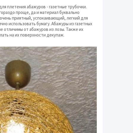
ля плетения абажуров - газетные трубочки.
 гораздо проще, да и материал буквально
 очень приятный, успокаивающий, легкий для
чно использовать бумагу. Абажуры из газетных
е отличимы от абажуров из лозы. Также их
лать на их поверхности декупаж.