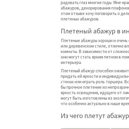
радовать глаз многие годы. Мне нр
абажуров, декорирования плафонов 
этом отзыве хочу поговорить о деле
плетеных абажуров.
Плетеный абажур в и
Плетеные абажуры хороши и очень 
или деревенском стиле, отлично вп
комнаты. В зависимости от сложно
они могут стать ярким пятном в по
интерьера.
Плетеный абажур способен оживит
придать ей яркости и индивидуальн
стенах или играть роль торшера. Вс
бы прочное плетение из непрозрач
яркость освещения, идущего от лам
могут быть изготовлены из эколог
что особенно актуально в наше вр
Из чего плетут абажу