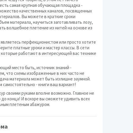
 есть самая крупная обучающая площадка -
ножество качественных каналов, посвященных
атериалов. Вы можете в краткие сроки
ъем материала, научиться заготавливать лозу,
ать волшебное плетение из нитей на основе из
, являетесь перфекционистом или просто хотите
берите платные уроки и мастер классы. В сети
 которые работают в интересующей вас технике
ющий место быть, источник знаний -
ем, что схемы изображенные в них часто не
одача материала может быть излишне заумной.
м самостоятельно - книги ваш вариант!
жур своими руками вполне возможно. Главное не
 до конца! И вскоре вы сможете удивить всех
льным плетеным абажуром.
ома