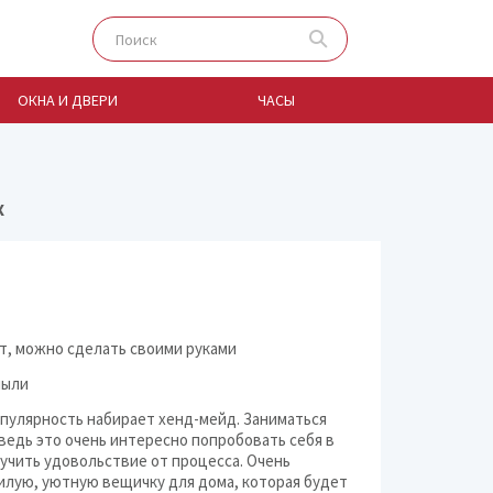
ОКНА И ДВЕРИ
ЧАСЫ
Х
Бассейны для дачи
Борьба с насекомыми
Бытовая химия
т, можно сделать своими руками
Гриль и коптильни
пыли
Мебель
пулярность набирает хенд-мейд. Заниматься
ведь это очень интересно попробовать себя в
Окна и двери
лучить удовольствие от процесса. Очень
илую, уютную вещичку для дома, которая будет
Посуда и столовые 