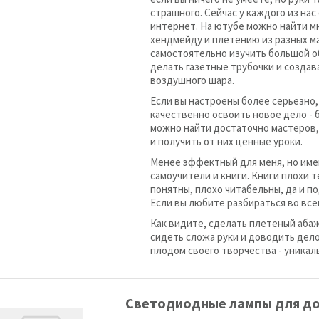
страшного. Сейчас у каждого из нас
интернет. На ютубе можно найти м
хендмейду и плетению из разных м
самостоятельно изучить большой об
делать газетные трубочки и создав
воздушного шара.
Если вы настроены более серьезно
качественно освоить новое дело - 
можно найти достаточно мастеров,
и получить от них ценные уроки.
Менее эффектный для меня, но име
самоучители и книги. Книги плохи т
понятны, плохо читабельны, да и п
Если вы любите разбираться во все
Как видите, сделать плетеный аба
сидеть сложа руки и доводить дело
плодом своего творчества - уника
Светодиодные лампы для д