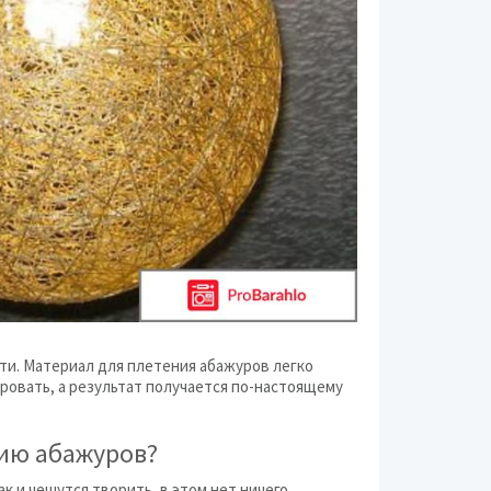
ти. Материал для плетения абажуров легко
ровать, а результат получается по-настоящему
нию абажуров?
ак и чешутся творить, в этом нет ничего