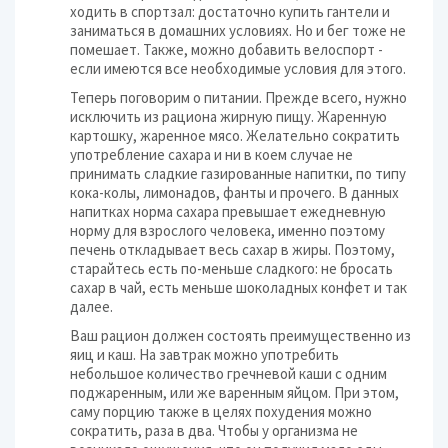
ходить в спортзал: достаточно купить гантели и
заниматься в домашних условиях. Но и бег тоже не
помешает. Также, можно добавить велоспорт -
если имеются все необходимые условия для этого.
Теперь поговорим о питании. Прежде всего, нужно
исключить из рациона жирную пищу. Жаренную
картошку, жаренное мясо. Желательно сократить
употребление сахара и ни в коем случае не
принимать сладкие газированные напитки, по типу
кока-колы, лимонадов, фанты и прочего. В данных
напитках норма сахара превышает ежедневную
норму для взрослого человека, именно поэтому
печень откладывает весь сахар в жиры. Поэтому,
старайтесь есть по-меньше сладкого: не бросать
сахар в чай, есть меньше шоколадных конфет и так
далее.
Ваш рацион должен состоять преимущественно из
яиц и каш. На завтрак можно употребить
небольшое количество гречневой каши с одним
поджаренным, или же варенным яйцом. При этом,
саму порцию также в целях похудения можно
сократить, раза в два. Чтобы у организма не