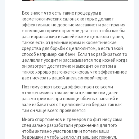
Все знают что есть такие процедуры в
косметологических салонах которые делают
эффективные но дорогие массажист и растирания
с помощью горячих приемов для того чтобы как бы
растворился жир в вашей коже и целлюлит ушел,
также есть отдельные крема и косметические
средства для борьбы с целлюлитом, а есть такой
способ например как бани . Если так разбираться то
целлюлит уходит и рассасывается под кожей когда
он разогрет достаточно и выходит он потом а
также хорошо разгоняется кровь что эффективнее
дает исчезать вашей апельсиновой корке.
Поэтому спорт всегда эффективен со всеми
отложениями в том числе и целлюлитом далее
рассмотрим как при помощи обычных занятий в
зале избавиться от целлюлита на бедрах так как
там он чаще всего проявляется.
Много спортсменов и тренеров по фит несу сами
специально разработали упражнения для того
чтобы активно участвовали и потели ваши
бедрышки и чтобы целлюлит ваш вас покинул.