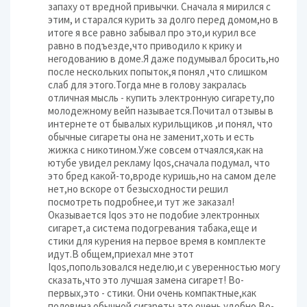
запаху от вредной привычки. Сначала я мирился с
этим, и старался курить за долго перед домом,но в
итоге я все равно забывал про это,и курил все
равно в подъезде,что приводило к крику и
негодованию в доме.Я даже подумывал бросить,но
после нескольких попыток,я понял ,что слишком
слаб для этого.Тогда мне в голову закралась
отличная мысль - купить электронную сигарету,по
молодежному вейп называется.Почитал отзывы в
интернете от бывалых курильщиков ,и понял, что
обычные сигареты она не заменит,хоть и есть
жижка с никотином.Уже совсем отчаялся,как на
ютубе увидел рекламу Iqos,сначала подумал, что
это бред какой-то,вроде куришь,но на самом деле
нет,но вскоре от безысходности решил
посмотреть подробнее,и тут же заказал!
Оказывается Iqos это не подобие электронных
сигарет,а система подогревания табака,еще и
стики для курения на первое время в комплекте
идут.В общем,приехал мне этот
Iqos,попользовался неделю,и с уверенностью могу
сказать,что это лучшая замена сигарет! Во-
первых,это - стики. Они очень компактные,как
половина обычной сигареты,это очень удобно.Во-