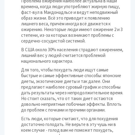
Проблема ожирения наиболее актуальна в наши
времена, когда люди употребляют жирную пищу,
фаст-вул в Макдонадльсе и ведут неподвижный
образ жизни. Всё это приводит к появлению
лишнего веса, причём иногда всё движется к
ожирению. Некоторые люди имеют ожирение 2 и 3
степени, из-за которых возникают проблемы с
сердечно-сосудистой системой.
В США около 30% населения страдают ожирением,
лишний вес у людей считается проблемой
национального характера.
Для того, чтобы похудеть люди ищут самые
быстрые и самые эффективные способы: японские
диеты, экзотические диеты и так далее. Они
предлагают наиболее суровый график и способны
дать результаты через непродолжительное время.
Но стоит сказать, что от таких диет остаются
довольно неприятные побочные эффекты. Вплоть
до проблем с почками и прочими органами.
Есть люди, которые считают, что для похудения
достаточно голодать. Не верьте в эту чушь ни в
коем случае - голод вам не поможет похудеть,