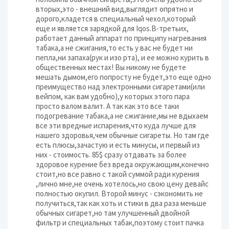
вторых,это - внешний вид,выглядит опрятно и
дорого,кладется в специальный чехол,который
еще и является зарядкой для Iqos.В-третьих,
работает данный аппарат по принципу нагревания
табака,а не сжигания,то есть у вас не будет ни
пепла,ни запаха(рук и изо рта), и ее можно курить в
общественных местах! Вы никому не будете
мешать дымом,его попросту не будет,это еще одно
преимущество над электронными сигаретами(или
вейпом, как вам удобно),у которых этого пара
просто валом валит. А так как это все таки
подогревание табака,а не сжигание,мы не вдыхаем
все эти вредные испарения,что куда лучше для
нашего здоровья,чем обычные сигареты. Но там где
есть плюсы,зачастую и есть минусы, и первый из
них - стоимость. 85$ сразу отдавать за более
здоровое курение без вреда окружающим,конечно
стоит,но все равно с такой суммой ради курения
,лично мне,не очень хотелось,но свою цену девайс
полностью окупил. Второй минус - сэкономить не
получиться,так как хоть и стики в два раза меньше
обычных сигарет,но там улучшенный двойной
фильтр и специальных табак,поэтому стоит пачка