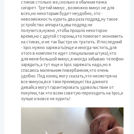
стиков столько же,сколько и обычная пачка
сигарет. Третий минус , возможно минус не для
всех,но некоторым будет неудобно, это -
невозможность курить два раза подряд,ну такое
устройство аппарата,увы подряд не
получится,нужно ,чтобы прошло некоторое
время,но с другой стороны,это помогает экономить
на стиках, и не так быстро их тратить. И последний
- Iqos нужно заряжать(еще и иногда чистить,для
этого в комплекте идет специальная штука),что
для меня большой минус,я иногда забываю телефон
зарядить,а тут еще и Iqos заряжать надо,но я
спасаюсь маленьким повербанком,что очень
удобно. Под конец могу сказать,что несмотря на
все минусы,все таки преимущества данного
девайса могут гарантировать удовольствие от
покупки,так что всем советую переходить на Iqos,а
лучше и вовсе не курить!