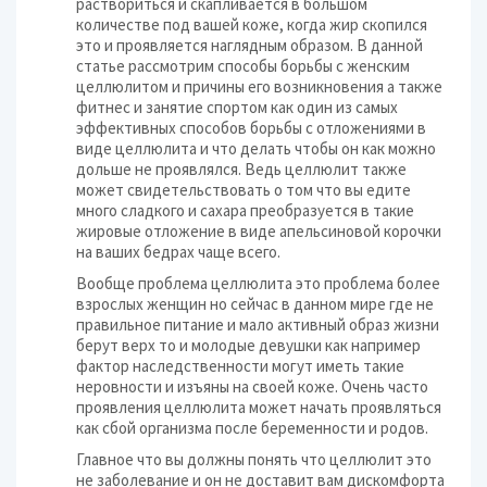
раствориться и скапливается в большом
количестве под вашей коже, когда жир скопился
это и проявляется наглядным образом. В данной
статье рассмотрим способы борьбы с женским
целлюлитом и причины его возникновения а также
фитнес и занятие спортом как один из самых
эффективных способов борьбы с отложениями в
виде целлюлита и что делать чтобы он как можно
дольше не проявлялся. Ведь целлюлит также
может свидетельствовать о том что вы едите
много сладкого и сахара преобразуется в такие
жировые отложение в виде апельсиновой корочки
на ваших бедрах чаще всего.
Вообще проблема целлюлита это проблема более
взрослых женщин но сейчас в данном мире где не
правильное питание и мало активный образ жизни
берут верх то и молодые девушки как например
фактор наследственности могут иметь такие
неровности и изъяны на своей коже. Очень часто
проявления целлюлита может начать проявляться
как сбой организма после беременности и родов.
Главное что вы должны понять что целлюлит это
не заболевание и он не доставит вам дискомфорта