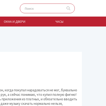
ОКНА И ДВЕРИ
ЧАСЫ
Аудио
Бытовая техника дл
Бытовая техника для
Бытовая техника дл
н, когда покупал нарадоваться не мог, буквально
Бытовая техника дл
 рук, а сейчас понимаю, что купил полную фигню!
ь приложения из платных, и обязательно вводить
 даже музыку скачать нормально нельзя,