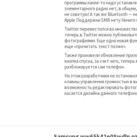
программы какие-то надо устанавл
элементарного радио нет, в общем,
не советую! А так же Bluetooth — 
Apple Поддержки SMB нету.Ничего 
Twitter переместился во множество
теперь в Twitter можно публикова
фотографиями. Еще одна новая функ
еще «прочитать текст позже».
Также произвели обновление прило
кнопка спуска, за счет чего, тепер
разблокируется сам телефон.
На этом разработчики не остановил
клавиш управления громкостью в в
возможность редактировать фотог
касается дизайна данного телефона
Samsung ww65k42e08wdlp о