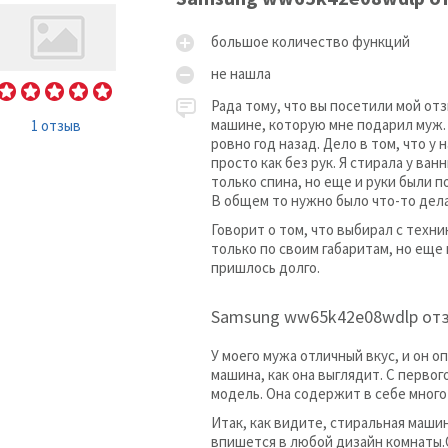
большое количество функций
не нашла
Рада тому, что вы посетили мой отз
машине, которую мне подарил муж. 
1 отзыв
ровно год назад. Дело в том, что у 
просто как без рук. Я стирала у ван
только спина, но еще и руки были п
В общем то нужно было что-то дела
Говорит о том, что выбирал с техн
только по своим габаритам, но еще 
пришлось долго.
Samsung ww65k42e08wdlp от
У моего мужа отличный вкус, и он о
машина, как она выглядит. С первог
модель. Она содержит в себе мног
Итак, как видите, стиральная машин
впишется в любой дизайн комнаты.