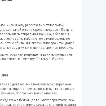
Строительный инстр
Техника для дачи
ыв! В нем я хочу рассказать о стиральной
Фото и оптика
Да, вот такой он мне сделал подарок к 8 марта
нас сломалась стиральная машина, а без нее я
Электронные прибо
ны, стояла согнутой, и потом у меня болела не
олностью сбиты, никакого маникюра и так далее.
ть, потому и купил машину в срочном порядке.
ики, которая нам подойдет в ванную комнату не
и по стилю, и качеству. Потому выбирать
зывы
пять это доказал. Мне понравилась стиральная
о же взгляда становится понятно, что это новая
о функций, программ и возможностей.
а сделана в белом цвете. Благодаря этому, она
Относится она к типу отдельно стоящей машины.