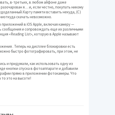
Видео
ивать, в-третьих, в любом айфоне даже
 разочарован я… и, если честно, покупать никому
Канцелярские издел
недоделанный.Карту памяти вставить некуда, (С)
ниоткуда скачать невозможно.
Кронштейны
 приложений в iOS Apple, включая камеру —
ть сообщения и сопровождать еще их различными
Медицинское обору
ция «Reading List», которую в Apple называют
Музыкальные инстр
жения . Теперь на дисплее блокировки есть
Оборудование для 
ь можно быстро фотографировать, при этом, не
ись и придумали, как использовать одну из
Офисная техника
иде кнопки спуска в фотоаппарате и добавили
рафии прямо в приложении фотокамеры. Что
Портативная аудиот
 то это на высоте!
Промышленное обор
Разное (техника)
Средства связи
тзывы