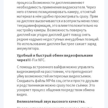
процесса.Возможности дисплеязаменяют
необходимость применения видоискателя. Через
него отлично позиционировать камеру, отснятый
материал в нём удобно просматривать сразу. Прям
на дисплее высвечиваются и всепункты меню плюс
текущаяинформация, это влияетположительно на
настройку камеры. Возможность повернуть
дисплей как угодно дисплей даёт повод снять
редкие кадрыиз недоступных инеудобных позиций.
Но использование дисплея быстрее сажает заряд
аккумулятора.
Удобный и быстрый обмен видеофильмами
через
Wi-Fi и NFC.
С помощь встроенного вайфая можно управлять
видеокамерой на расстоянии, что преподносит
уйму возможностей интересных видеосъемок.
Скидывать файлы МР4 в соц.сети и просто друзьям
и родственникам можно сразу после съёмки. Это
ускоряет процесс общения посредством обмена
видео.
Великолепный звук высокого качества.