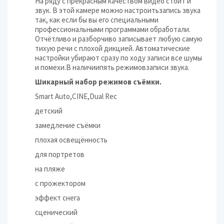
На ряду с прекрасным качеством видео стоит и
звук. В этой камере можно настроитьзапись звука
так, как если бы вы его специальными
профессиональными программами обработали.
Отчётливо и разборчиво записывает любую самую
тихую речи с плохой дикцией. Автоматические
настройки убирают сразу по ходу записи все шумы
и помехи.В наличиипять режимовзаписи звука.
Шикарный набор режимов съёмки.
Smart Auto,CINE,Dual Rec
детский
замедление съёмки
плохая освещённость
для портретов
на пляже
с прожектором
эффект снега
сценический