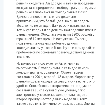
решили сходить в Эльдорадо и там нам продавец-
консультант предложил к выбору три модели, и мы
решили остановиться на холодильнике Bosch.
Единственное, что я считаю довольно
примитивным, это белый цвет, но он нас здесь
абсолютно не смущал. Да и рассчитывали взять
технику в кредит и по деньгам нам подошла именно
данная модель. Обошлась она нам в 39000 рублей с
гарантией 12 месяцев. Но вот уже как 7 месяц
пользуемся и никаких проблем с данным
холодильником у нас не было. Ну а теперь давайте
пробежимся по основным преимуществом данной
техники.
Ну во-первых я сразу хотел бы отметить
вместимость. В холодильнике есть две камеры:
холодильная и морозильная. Объем первой
составляет 220 л, второй - 66 литров. Морозилка у
данной модели находится снизу, я считаю, что это
удобно. Способность замораживания продуктов
составляет 10 кг в сутки. Я уже упомянул про
электронное управление холодильником, это
второе преимущество данной модели. Стоит
также отметить функцию суперзаморозка. Иногда