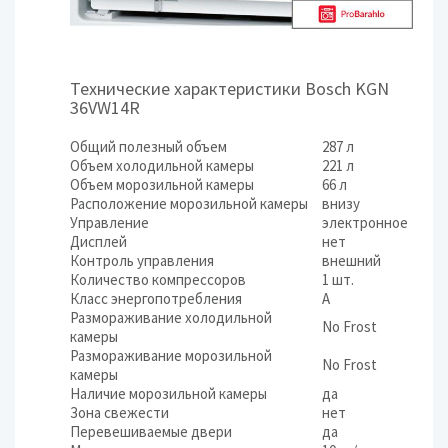
Технические характеристики Bosch KGN
36VW14R
Общий полезный объем
287 л
Объем холодильной камеры
221 л
Объем морозильной камеры
66 л
Расположение морозильной камеры
внизу
Управление
электронное
Дисплей
нет
Контроль управления
внешний
Количество компрессоров
1 шт.
Класс энергопотребления
A
Размораживание холодильной
No Frost
камеры
Размораживание морозильной
No Frost
камеры
Наличие морозильной камеры
да
Зона свежести
нет
Перевешиваемые двери
да