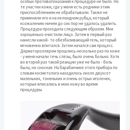
особых противопоказаний к процедуре не было. Но
те участки кожи, где у меня есть родники этим
приспособлением не обрабатывали. Также не
применяли его и на келоидном рубца, который
ксожалению ничем до сих пор не удалось удалить.
Процедура проходила следующим образом. Мне
хорошенько очистили лицо. Затем в первый раз
нанесли какой- то обезбаливающий гель, который
мгновенно впитался. Затем начался сам процесс.
Дерматороллером прошлись несколько раз по коже
- у меня начали течь слёзы, было очень больно. Хотя
во второй раз такой реакции уже не было - боль
была, но сносная. На барабанчике этого прибора по
словам косметолога находилось около двухсот
маленьких, тоненьких и очень острых иголочек,
которые вписались в мою кожу во время
процедуры.