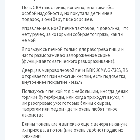
Печь СВЧ плюс гриль, конечно, мне такая без
особой надобности, но покупали дети мне в
подарок, а они берут все хорошее.
Управление в моей печке тактовое, я довольна, что
нету ручек, за которыми собирается грязь, как ты
не мой.
Я пользуюсь печкой только для разогрева пищи и
часто размораживаю замороженное сырье
(функция автоматического размораживания).
Дверца в микроволновой печи BBK 20MWG-736S/BS
открывается при нажатии кнопки, есть подсветка,
внутреннее покрытие - эмаль.
Пользуюсь я печкой год с небольшим, иногда делаю
горячие бутерброды, или когда приходят внуки, я
им разогреваю уже готовые блины с сыром,
творогом или медом - дети очень любят такое
лакомство.
Блины тоненькие я выпекаю еще с вечера накануне
их прихода, а потом (мне очень удобно) подаю их
горячими.