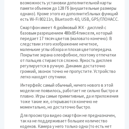
возможность установки дополнительной карты
памяти объемом до 128 Гб (внушительные размеры
однако). Кроме этого из дополните5льных функций
есть Wi-Fi 802.11n, Bluetooth 4.0, USB, GPS/ГЛОНАСС.
Смартфон имеет 4-дюймовый ЖК - дисплей с
базовым разрешением 480х854 пикселя, который
передает 17 тясяч цветов (маловато конечно). В
следствии этого изображение нечеткое,
маленькие углы обзора и плохая цветопередача.
Покрытие экрана олеофобное, поэтому отпечатки
от пальцев стираются сложно. Яркость дисплея
регулируется в ручную. Динамик достаточно
громкий, звонок точно не пропустите. Устройство
легко находят спутники.
Интерфейс самый обычный, ничего нового в этой
модели не появилось, работает не сильно быстро и
плавно. Игры самые примитивные, да и приложения
тоже такие же, открываются конечно не
моментально, но достаточно быстро.
Для просмотра видео смартфон не предназначен,
так ка не поддерживает большее количество
кодеков. Камера у него только одна (то есть нет