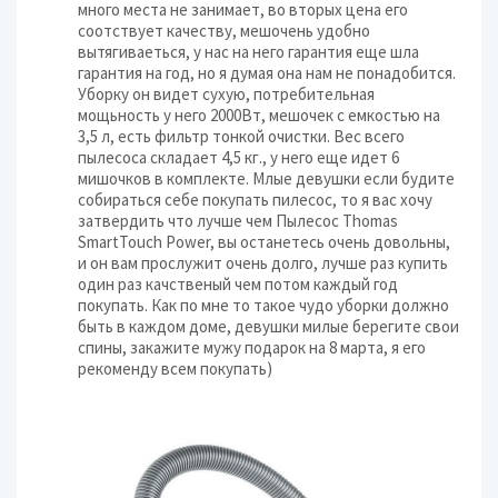
много места не занимает, во вторых цена его
соотствует качеству, мешочень удобно
вытягиваеться, у нас на него гарантия еще шла
гарантия на год, но я думая она нам не понадобится.
Уборку он видет сухую, потребительная
мощьность у него 2000Вт, мешочек с емкостью на
3,5 л, есть фильтр тонкой очистки. Вес всего
пылесоса складает 4,5 кг., у него еще идет 6
мишочков в комплекте. Млые девушки если будите
собираться себе покупать пилесос, то я вас хочу
затвердить что лучше чем Пылесос Thomas
SmartTouch Power, вы останетесь очень довольны,
и он вам прослужит очень долго, лучше раз купить
один раз качственый чем потом каждый год
покупать. Как по мне то такое чудо уборки должно
быть в каждом доме, девушки милые берегите свои
спины, закажите мужу подарок на 8 марта, я его
рекоменду всем покупать)