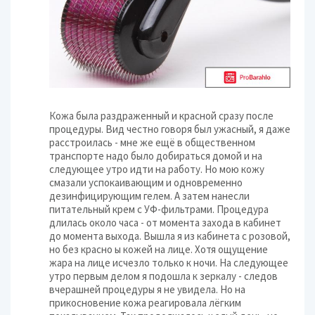
Кожа была раздраженный и красной сразу после
процедуры. Вид честно говоря был ужасный, я даже
расстроилась - мне же ещё в общественном
транспорте надо было добираться домой и на
следующее утро идти на работу. Но мою кожу
смазали успокаивающим и одновременно
дезинфицирующим гелем. А затем нанесли
питательный крем с УФ-фильтрами. Процедура
длилась около часа - от момента захода в кабинет
до момента выхода. Вышла я из кабинета с розовой,
но без красно ы кожей на лице. Хотя ощущение
жара на лице исчезло только к ночи. На следующее
утро первым делом я подошла к зеркалу - следов
вчерашней процедуры я не увидела. Но на
прикосновение кожа реагировала лёгким