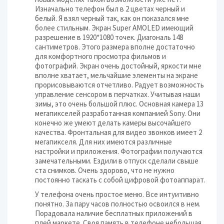
Изначально телефон был в 2 цветах черный и
белый. Я взял черный так, как он показался мне
более стильным. Экран Super AMOLED имеющий
разрешение в 1920*1080 точек. Диагональ 148
сантиметров. Этого размера вполне достаточно
для комфортного просмотра фильмов и
фотографий. Экран очень достойный, яркости мне
вполне хватает, мельчайшие элементы на экране
прорисовываются отчетливо. Радует возможность
управление сенсором в перчатках. Учитывая наши
зимы, это очень большой плюс. Основная камера 13
мегапикселей разработанная компанией Sony. Они
конечно же умеют делать камеры высочайшего
качества. Фронтальная для видео звонков имеет 2
мегапикселя. Для них имеются различные
настройки и приложения. Фотографии получаются
замечательными. Ездили в отпуск сделали свыше
ста снимков. Очень здорово, что не нужно
постоянно таскать с собой цифровой фотоаппарат.
У телефона очень простое меню. Все интуитивно
понятно. За пару часов полностью освоился в нем.
Порадовала наличие бесплатных приложений в
плей маркете. Своя память в телефоне небольшая,