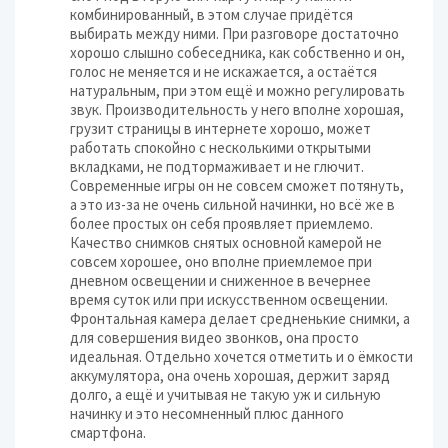
комбинированный, в этом случае придётся
выбирать между ними. При разговоре достаточно
хорошо слышно собеседника, как собственно и он,
голос не меняется и не искажается, а остаётся
натуральным, при этом ещё и можно регулировать
звук. Производительность у него вполне хорошая,
грузит страницы в интернете хорошо, может
работать спокойно с несколькими открытыми
вкладками, не подтормаживает и не глючит.
Современные игры он не совсем сможет потянуть,
а это из-за не очень сильной начинки, но всё же в
более простых он себя проявляет приемлемо.
Качество снимков снятых основной камерой не
совсем хорошее, оно вполне приемлемое при
дневном освещении и сниженное в вечернее
время суток или при искусственном освещении.
Фронтальная камера делает средненькие снимки, а
для совершения видео звонков, она просто
идеальная. Отдельно хочется отметить и о ёмкости
аккумулятора, она очень хорошая, держит заряд
долго, а ещё и учитывая не такую уж и сильную
начинку и это несомненный плюс данного
смартфона.