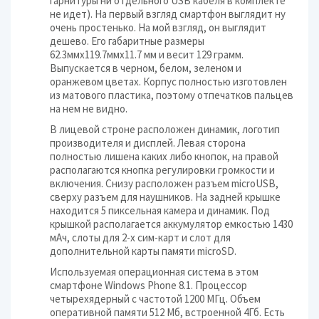
гарнитуры ни отдельного USB кабеля в комплекте
не идет). На первый взгляд смартфон выглядит ну
очень простенько. На мой взгляд, он выглядит
дешево. Его габаритные размеры
62.3ммx119.7ммx11.7 мм и весит 129 грамм.
Выпускается в черном, белом, зеленом и
оранжевом цветах. Корпус полностью изготовлен
из матового пластика, поэтому отпечатков пальцев
на нем не видно.
В лицевой строне расположен динамик, логотип
производителя и дисплей. Левая сторона
полностью лишена каких либо кнопок, на правой
располагаются кнопка регулировки громкости и
включения. Снизу расположен разъем microUSB,
сверху разъем для наушников. На задней крышке
находится 5 пиксельная камера и динамик. Под
крышкой располагается аккумулятор емкостью 1430
мАч, слоты для 2-х сим-карт и слот для
дополнительной карты памяти microSD.
Используемая операционная система в этом
смартфоне Windows Phone 8.1. Процессор
четырехядерный с частотой 1200 МГц. Объем
оперативной памяти 512 Мб, встроенной 4Гб. Есть