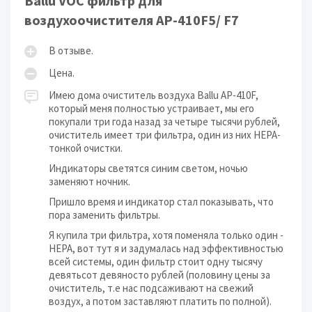
Ballu VOC фильтр для
воздухоочистителя AP-410F5/ F7
В отзыве.
Цена.
Имею дома очиститель воздуха Ballu AP-410F,
который меня полностью устраивает, мы его
покупали три года назад за четыре тысячи рублей,
очиститель имеет три фильтра, один из них НЕРА-
тонкой очистки.
Индикаторы светятся синим светом, ночью
заменяют ночник.
Пришло время и индикатор стал показывать, что
пора заменить фильтры.
Я купила три фильтра, хотя поменяла только один -
НЕРА, вот тут я и задумалась над эффективностью
всей системы, один фильтр стоит одну тысячу
девятьсот девяносто рублей (половину цены за
очиститель, т.е нас подсаживают на свежий
воздух, а потом заставляют платить по полной).