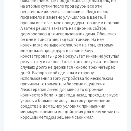
покалыванием. Так продолжалось целый день, но
на вторые сутки после процедуры все эти
негативные явления закончились. Лицо очень
посвежело и заметно улучшилось в цвете. Я
прошла всего четыре процедуры - по две в неделю.
А затем решила заказать на одном из сайтов
дермороллер для использования дома. Обошелся
он мне в триста шестьдесят гривен. На нем
конечно же меньше иголок, чем на том, которым
мне делали процедуры в салоне. Хочу
констатировать - дома результат ничем не уступал
результату в салоне. Только вот результат в обоих
случаях долго не держится - около трех-четырех
дней. Выбор я свой сделала в сторону
использования этого устройства по нескольким
причинам - стоимость и болевые ощущения.
Мезотерапия лично для меня это огромное
количество боли- я два года назад проходила курс
уколов и больше не хочу, поэтому применение
средства в домашних условиях при наличии
минимума времени воздействия для меня является
хорошим методом решения своих мал