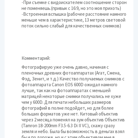
-При съемке с видоискателем соотношение сторон
не поменяешь.(привык с 16:9, но это моя прихоть)
-Встроенная вспышка (рабочее расстояние намного
меньше чем в характеристике, 13 метров световой
поток сильно слабый для качественных снимков)
Комментарий:
Фотографирую уже очень давно, начиная с
пленочных древних фотоаппаратах (Агат, Смена,
Фэд, Зенит, и т.д.) Качество получаемых снимков с
фотоаппарата Canon EOS 600D ожидал намного
лучше, так как на фотоаппаратах с меньшей
матрицей некоторые снимки получались не хуже
чем у 600D. Для печати небольших размеров
фотографий в полне подойдет, но для более
больших форматов уже нет. Китовый объектив
через 2 месяца поменял на зум объектив Объектив
(Tamron 18-200mm F3.5-6.3 Di II VC), скажу сразу
земля и небо. Была бы возможность в деньгах взял
бы и по дороже, но и с этим объективом мне в