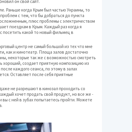
бновил он свой сайт.
Бани и сауны
е. Раньше когда Крым был частью Украины, то
Банки
 проблем с тем, что бы добраться до пункта
о осложненным, плюс проблемы с электричеством
Больницы и клиники
ает поездкам в Крым. Каждый раз когда я
с посетить какой то новый фильмец в
Ветеринарные клиник
орговый центр не самый большой из тех что мне
ти, как и кинотеатр. Площа залов достаточно
Гостиницы и приюты
аны, некоторые так же с возможностью смотреть
чень хороший, создает приятную композицию из
после каждого сеанса, по этому в залах
Жилые комплексы (Ж
ется. Оставляет после себя приятные
Зоопарки, дельфина
 даже не разрешают в кинозал проходить со
 каждый хочет продать свой продукт, но все же -
и вы с ней в зубах попытаетесь пройти. Можете
Кинотеатры
а.
Клубы по интересам
Компании и предпри