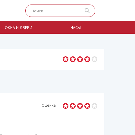
ОКНА И ДВЕРИ
ЧАСЫ
Автосалоны и автор
Автосервисы
Автостоянки и парки
Автошколы
Агентства недвижим
Оценка
Аптеки
Базары, рынки, ярма