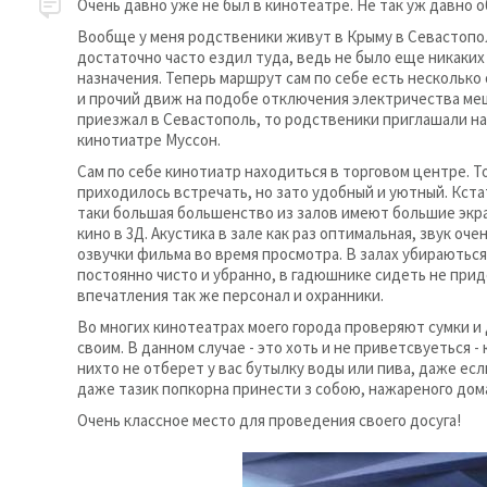
Очень давно уже не был в кинотеатре. Не так уж давно о
Вообще у меня родственики живут в Крыму в Севастопол
достаточно часто ездил туда, ведь не было еще никаких
назначения. Теперь маршрут сам по себе есть нескольк
и прочий движ на подобе отключения электричества меш
приезжал в Севастополь, то родственики приглашали на
кинотиатре Муссон.
Сам по себе кинотиатр находиться в торговом центре. Т
приходилось встречать, но зато удобный и уютный. Кста
таки большая большенство из залов имеют большие экр
кино в 3Д. Акустика в зале как раз оптимальная, звук о
озвучки фильма во время просмотра. В залах убираються 
постоянно чисто и убранно, в гадюшнике сидеть не прид
впечатления так же персонал и охранники.
Во многих кинотеатрах моего города проверяют сумки и
своим. В данном случае - это хоть и не приветсвуеться -
нихто не отберет у вас бутылку воды или пива, даже есл
даже тазик попкорна принести з собою, нажареного дом
Очень классное место для проведения своего досуга!