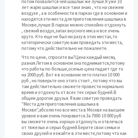
потом похвалится чей шашлык же лучше.Я уже 10
лет жарю шашлык и все таки знаю , что на свежем
воздухе , а в особенности в парках где в основном и
находятся эти места для приготовления шашлыка в
Москве,лучше.В парках можно спокойно отдохнуть
, свежий воздух,запах вкусного мяса и все очень
круто. Кто еще не был ни разу в этих местах,то
категорически советую вам проведать эти места,
потому что действительно не пожалеете.
Что по цене, спросите вы?Цена каждый месяц
разная.Летом в основном она поднимается,потому
что работы по-больше,осенью цена падает где то
на 2000 руб. Вот я в основном лето платил 10 000
руб , но поверьте оно этого стоит , потому что вы
там действительно сможете провести нормально
время и отдохнуть от всех тех серых будней.В
общем дорогие друзья. Я вам советую проведать
"Места для приготовления шашлыка в
Москве",абсолютно все места в Москве на высшем
уровне и вам очень понравится.За 7000-10 000 руб
вы сможете очень хорошо отдохнуть и отвлечься
от тяжелых и серых будней.Берите свои семьи и
своих друзей и езжайте в эти месте,потому что как