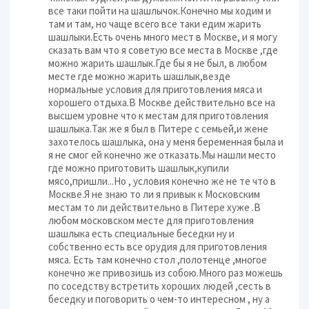
все таки пойти на шашлычок.Конечно мы ходим и
там и там, но чаще всего все таки едим жарить
шашлыки.Есть очень много мест в Москве, и я могу
сказать вам что я советую все места в Москве ,где
можно жарить шашлык.Где бы я не был, в любом
месте где можно жарить шашлык,везде
нормальные условия для приготовления мяса и
хорошего отдыха.В Москве действительно все на
высшем уровне что к местам для приготовления
шашлыка.Так же я был в Питере с семьей,и жене
захотелось шашлыка, она у меня беременная была и
я не смог ей конечно же отказать.Мы нашли место
где можно приготовить шашлык,купили
мясо,пришли...Но , условия конечно же не те что в
Москве.Я не знаю то ли я привык к Московским
местам то ли действительно в Питере хуже .В
любом московском месте для приготовления
шашлыка есть специальные беседки ну и
собственно есть все орудия для приготовления
мяса. Есть там конечно стол ,полотенце ,многое
конечно же привозишь из собою.Много раз можешь
по соседству встретить хороших людей ,сесть в
беседку и поговорить о чем-то интересном , ну а