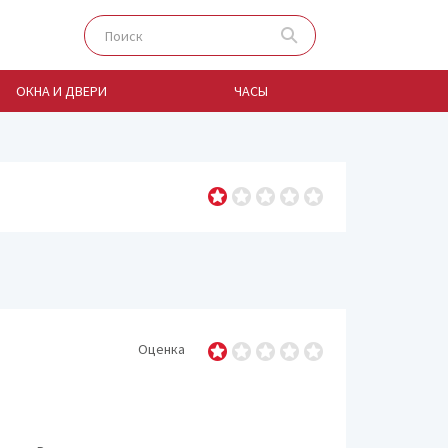
ОКНА И ДВЕРИ
ЧАСЫ
Автосалоны и автор
Автосервисы
Автостоянки и парки
Автошколы
Агентства недвижим
Оценка
Аптеки
Базары, рынки, ярма