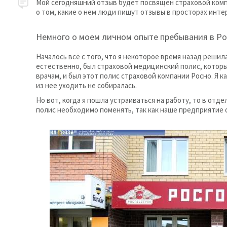
Мой сегодняшний отзыв будет посвящен страховой компан
о том, какие о нем люди пишут отзывы в просторах инте
Немного о моем личном опыте пребывания в Ро
Началось всё с того, что я некоторое время назад решила
естественно, был страховой медицинский полис, которы
врачам, и был этот полис страховой компании Росно. Я к
из нее уходить не собиралась.
Но вот, когда я пошла устраиваться на работу, то в отде
полис необходимо поменять, так как наше предприятие 