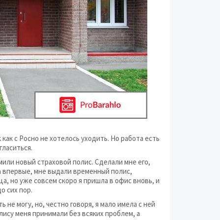
Коттеджные поселк
Магазины и торговы
Музеи и выставки
Музыкальные школы
Образование
Общественный транс
к как с Росно не хотелось уходить. Но работа есть
Парки аттракционов
гласиться.
Парки культуры и от
мили новый страховой полис. Сделали мне его,
да впервые, мне выдали временный полис,
Разное (в городе)
а, но уже совсем скоро я пришла в офис вновь, и
о сих пор.
Рестораны, бары, к
ь не могу, но, честно говоря, я мало имела с ней
лису меня принимали без всяких проблем, а
Салоны красоты