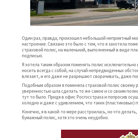
Один раз, правда, произошел небольшой неприятный мо
настроение. Связано это было с тем, что я захотела по
страховой полис, на маленький, выполненный в виде пл
подписью.
Я хотела таким образом поменять полис исключительно и
носить всегда с собой, на случай непредвиденных обст
влезает, и его даже не разрешают сворачивать, даже по
Подобным образом я поменяла страховой полис своему р
уверенностью шла сделать то же самое и со своим полисо
тут то было. Придя в офис Росгосстраха и попросив ос
холодно и даже с удивлением, что таких (пластиковых) 
Конечно, я в какой-то мере расстроилась, но что делат
бумажный полис, хотя это очень неудобно.