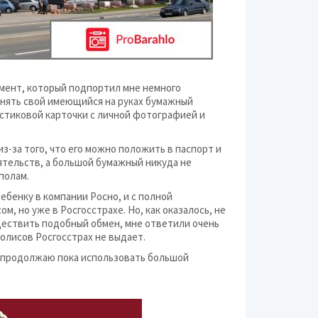
мент, который подпортил мне немного
менять свой имеющийся на руках бумажный
астиковой карточки с личной фотографией и
з-за того, что его можно положить в паспорт и
оятельств, а большой бумажный никуда не
полам.
ебенку в компании Росно, и с полной
м, но уже в Росгосстрахе. Но, как оказалось, не
уществить подобный обмен, мне ответили очень
полисов Росгосстрах не выдает.
ь, продолжаю пока использовать большой