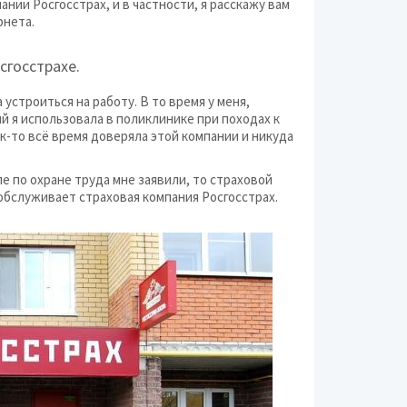
ии Росгосстрах, и в частности, я расскажу вам
Бани и сауны
рнета.
Банки
сгосстрахе.
Больницы и клиники
 устроиться на работу. В то время у меня,
Ветеринарные клиник
й я использовала в поликлинике при походах к
ак-то всё время доверяла этой компании и никуда
Гостиницы и приюты
ле по охране труда мне заявили, то страховой
обслуживает страховая компания Росгосстрах.
Жилые комплексы (Ж
Зоопарки, дельфина
Кинотеатры
Клубы по интересам
Компании и предпри