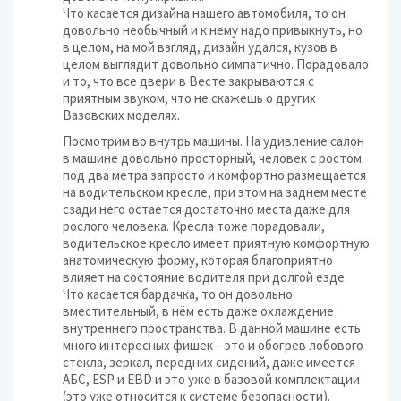
Что касается дизайна нашего автомобиля, то он
довольно необычный и к нему надо привыкнуть, но
в целом, на мой взгляд, дизайн удался, кузов в
целом выглядит довольно симпатично. Порадовало
и то, что все двери в Весте закрываются с
приятным звуком, что не скажешь о других
Вазовских моделях.
Посмотрим во внутрь машины. На удивление салон
в машине довольно просторный, человек с ростом
под два метра запросто и комфортно размещается
на водительском кресле, при этом на заднем месте
сзади него остается достаточно места даже для
рослого человека. Кресла тоже порадовали,
водительское кресло имеет приятную комфортную
анатомическую форму, которая благоприятно
влияет на состояние водителя при долгой езде.
Что касается бардачка, то он довольно
вместительный, в нём есть даже охлаждение
внутреннего пространства. В данной машине есть
много интересных фишек – это и обогрев лобового
стекла, зеркал, передних сидений, даже имеется
АБС, ESP и EBD и это уже в базовой комплектации
(это уже относится к системе безопасности).