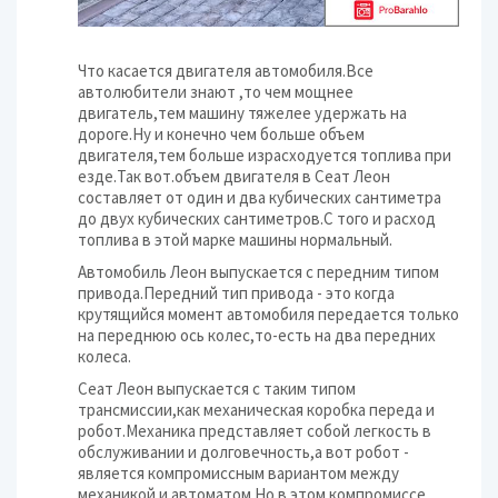
Что касается двигателя автомобиля.Все
автолюбители знают ,то чем мощнее
двигатель,тем машину тяжелее удержать на
дороге.Ну и конечно чем больше объем
двигателя,тем больше израсходуется топлива при
езде.Так вот.объем двигателя в Сеат Леон
составляет от один и два кубических сантиметра
до двух кубических сантиметров.С того и расход
топлива в этой марке машины нормальный.
Автомобиль Леон выпускается с передним типом
привода.Передний тип привода - это когда
крутящийся момент автомобиля передается только
на переднюю ось колес,то-есть на два передних
колеса.
Сеат Леон выпускается с таким типом
трансмиссии,как механическая коробка переда и
робот.Механика представляет собой легкость в
обслуживании и долговечность,а вот робот -
является компромиссным вариантом между
механикой и автоматом.Но в этом компромиссе